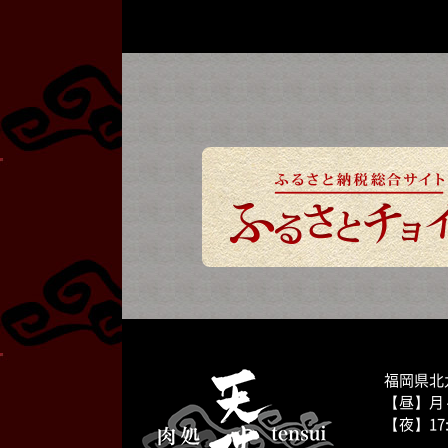
福岡県北九
【昼】月～土
【夜】17: