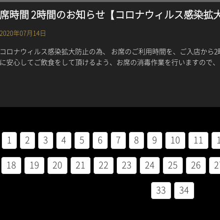
席時間 2時間のお知らせ【コロナウィルス感染拡
2020年07月14日
コロナウィルス感染拡大防止の為、 お席のご利用時間を、ご入店から
に安心してご飲食をして頂けるよう、お席の消毒作業を行いますので、そ
1
2
3
4
5
6
7
8
9
10
11
18
19
20
21
22
23
24
25
26
2
33
34