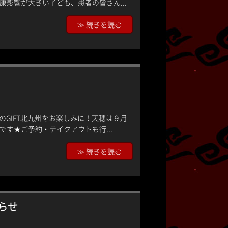
影響が大きい子ども、患者の皆さん...
≫ 続きを読む
！
GIFT北九州をお楽しみに！天穂は９月
す★ご予約・テイクアウトも行...
≫ 続きを読む
らせ