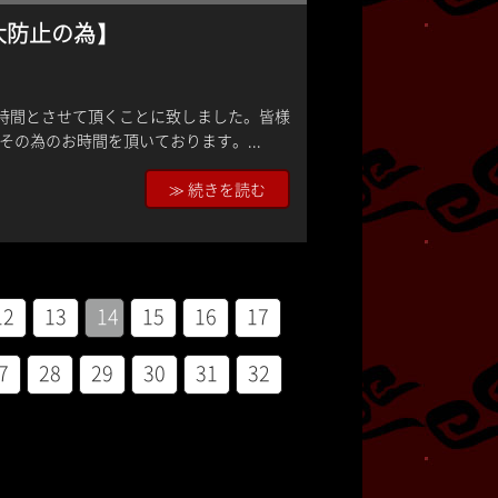
大防止の為】
2時間とさせて頂くことに致しました。皆様
の為のお時間を頂いております。...
≫ 続きを読む
12
13
14
15
16
17
7
28
29
30
31
32