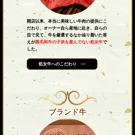
開店以来、本当に美味しい牛肉の提供にこ
だわり、オーナー自ら産地に赴き、自らの
目で見て、牛を厳選するなか辿り着いた答
えが
黒毛和牛の子供を産んでない処女牛
で
した。
処女牛へのこだわり >>
ブランド牛