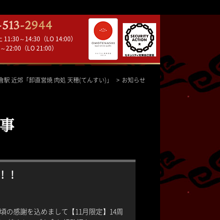
1:30～14:30（LO 14:00）
～22:00（LO 21:00）
倉駅 近郊「卸直営焼 肉処 天穂(てんすい)」
お知らせ
記事
！！
頃の感謝を込めまして【11月限定】14周