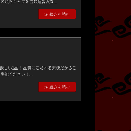
焼きシャブを含む超贅沢な...
≫ 続きを読む
欲しい1品！ 品質にこだわる天穂だからこ
能ください！...
≫ 続きを読む