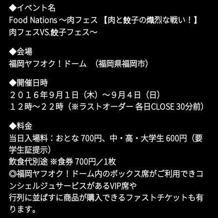
◆イベント名
Food Nations 〜肉フェス 【肉と餃子の熾烈な戦い！】
肉フェスVS.餃子フェス〜
◆会場
福岡ヤフオク！ドーム （福岡県福岡市）
◆開催日時
２０１６年９月１日（木）〜９月４日（日）
１２時〜２２時（※ラストオーダー 各日CLOSE 30分前）
◆料金
当日入場料：おとな 700円、中・高・大学生 600円（要
学生証提示）
飲食代別途 ※食券 700円／1枚
◎福岡ヤフオク！ドーム内のボックス席がご利用できコ
ンシェルジュサービスがあるVIP席や
行列に並ばすに商品が購入できるファストチケットも有
ります。