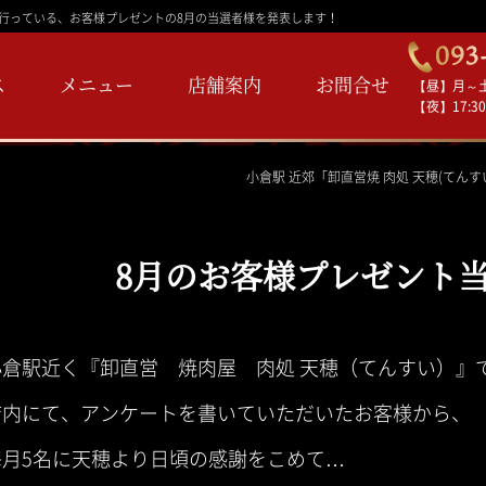
毎月行っている、お客様プレゼントの8月の当選者様を発表します！
ス
メニュー
店舗案内
お問合せ
【昼】月～土 1
【夜】17:30
小倉駅 近郊「卸直営焼 肉処 天穂(てんす
8月のお客様プレゼント
小倉駅近く『卸直営 焼肉屋 肉処 天穂（てんすい）』
店内にて、アンケートを書いていただいたお客様から、
毎月5名に天穂より日頃の感謝をこめて…