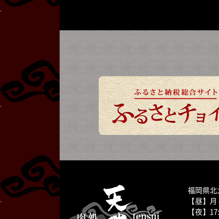
福岡県北九
【昼】月～土
【夜】17: